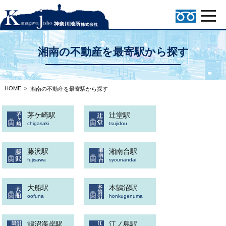
湘南の不動産を最寄駅から探す
HOME
>
湘南の不動産を最寄駅から探す
茅ケ崎駅
辻堂駅
chigasaki
tsujidou
藤沢駅
湘南台駅
fujisawa
syounandai
大船駅
本鵠沼駅
oofuna
honkugenuma
鵠沼海岸駅
江ノ島駅