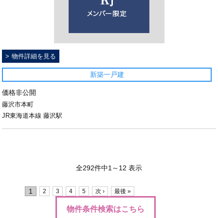
物件詳細を見る
新築一戸建
価格非公開
藤沢市本町
JR東海道本線 藤沢駅
全292件中1～12 表示
1
2
3
4
5
次 ›
最後 »
物件条件検索はこちら