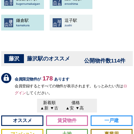
kugenumakaigan
enoshima
鎌倉駅
逗子駅
kamakura
zushi
藤沢
藤沢駅のオススメ
公開物件数114件
178
会員限定物件が
あります
会員登録するとすべての物件が表示されます。もっとみたい方は
ロ
グイン
してください。
新着順
価格
▲新
▼古
▲安
▼高
オススメ
賃貸物件
一戸建
マンション
土地
事業用