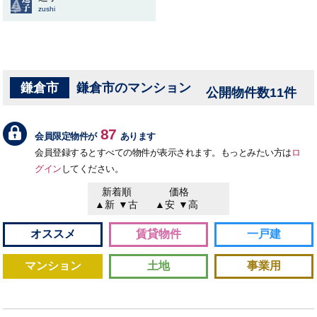
zushi
鎌倉市
鎌倉市のマンション
公開物件数11件
87
会員限定物件が
あります
会員登録するとすべての物件が表示されます。もっとみたい方は
ロ
グイン
してください。
新着順
価格
▲新
▼古
▲安
▼高
オススメ
賃貸物件
一戸建
マンション
土地
事業用