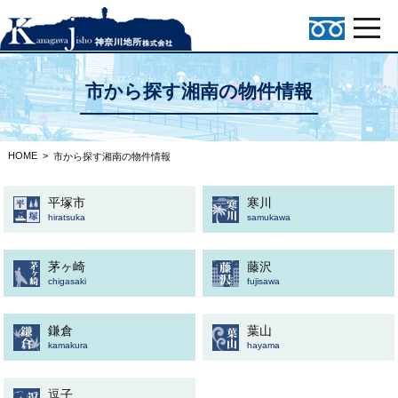
市から探す湘南の物件情報
HOME
>
市から探す湘南の物件情報
平塚市
寒川
hiratsuka
samukawa
茅ヶ崎
藤沢
chigasaki
fujisawa
鎌倉
葉山
kamakura
hayama
逗子