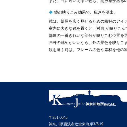
また、白に近い明るい色も、開放感がある
鏡の映りこみ効果で、広さを演出。
鏡は、部屋を広く見せるための格好のアイ
室内に大きな鏡を置くと、対面 が映りこん
部屋の一番きれいな部分が映りこむ位置を
戸外の眺めがいいなら、外の景色を映りこ
鏡を選ぶ時は、フレームの色や素材を他の
〒251-0045
神奈川県藤沢市辻堂東海岸3-7-19