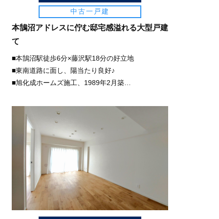
中古一戸建
本鵠沼アドレスに佇む邸宅感溢れる大型戸建
て
■本鵠沼駅徒歩6分×藤沢駅18分の好立地
■東南道路に面し、陽当たり良好♪
■旭化成ホームズ施工、1989年2月築
■完全2世帯住宅仕様ですがリフォームにて1世帯へ
の変更も可能です。
■ライフスタイルに合わせたリフォームプランもご
提案可能です。
■車好きの方にも嬉しい、並列2台駐車可能なガレ
ージ付き！
■鵠沼小学校まで徒歩6分×鵠沼中学校まで徒歩7分♪
■鵠沼の閑静な高台、ハザードエリア外の安心の住
環境。