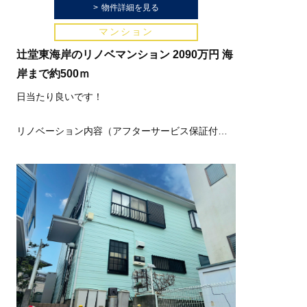
物件詳細を見る
マンション
辻堂東海岸のリノベマンション 2090万円 海
岸まで約500ｍ
日当たり良いです！
リノベーション内容（アフターサービス保証付
き）
■玄関タイル張替
■クロス・フロアタイル・フローリング張替
■ユニットバス交換
■洗面化粧台交換
■キッチン交換（タッチレス水栓、食洗機付き）
■トイレ交換 等々
セブンイレブンまで約100ｍ
西友辻堂店まで約150ｍ