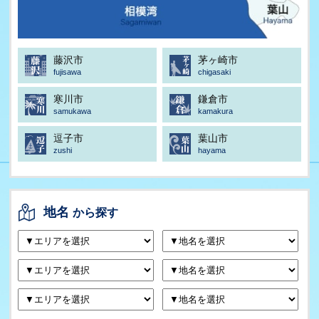
藤沢市
茅ヶ崎市
fujisawa
chigasaki
寒川市
鎌倉市
samukawa
kamakura
逗子市
葉山市
zushi
hayama
地名
から探す