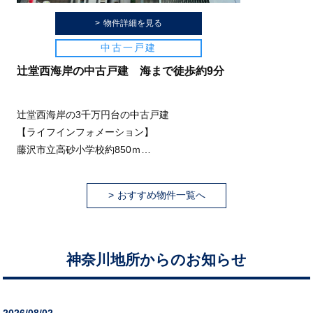
クリエイトSDまで約600ｍ
物件詳細を見る
辻堂海浜公園まで約290ｍ
中古一戸建
辻堂西海岸の中古戸建 海まで徒歩約9分
辻堂西海岸の3千万円台の中古戸建
【ライフインフォメーション】
藤沢市立高砂小学校約850ｍ
藤沢市立高浜中学校約950ｍ
辻堂海浜公園約800ｍ
おすすめ物件一覧へ
なぎさモール辻堂約150ｍ
緑が浜こどもクリニック約500ｍ
※写真について・・青空に変更、家具消去等、加
工していますので実際と異なる部分が有ります。
神奈川地所からのお知らせ