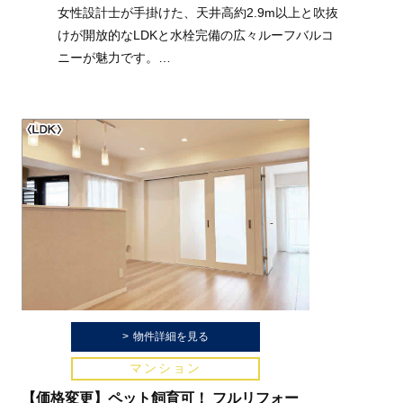
女性設計士が手掛けた、天井高約2.9m以上と吹抜
けが開放的なLDKと水栓完備の広々ルーフバルコ
ニーが魅力です。
制震装置「MAMORY」搭載や省エネ基準適合な
ど、安心・安全な品質も備えています。
湘南の自然と利便性を享受する住まいです。
全棟ルーフバルコニー付、空を庭にする湘南の家
■食洗機・タッチレス水栓付きキッチン
■ダブルボールの洗面化粧台
■水栓完備のルーフバルコニー（最大約8.6帖）
■制振装置搭載の地震に強い家
■広くて機能的な玄関
物件詳細を見る
マンション
【価格変更】ペット飼育可！ フルリフォー