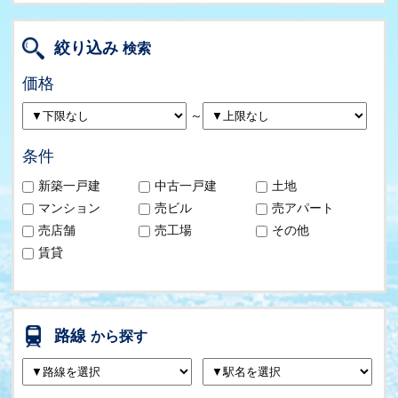
絞り込み
検索
価格
～
条件
新築一戸建
中古一戸建
土地
マンション
売ビル
売アパート
売店舗
売工場
その他
賃貸
路線
から探す