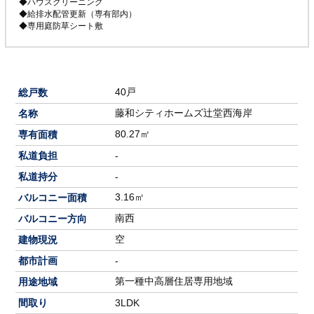
◆ハウスクリーニング
◆給排水配管更新（専有部内）
◆専用庭防草シート敷
40戸
総戸数
藤和シティホームズ辻堂西海岸
名称
80.27㎡
専有面積
私道負担
-
私道持分
-
3.16㎡
バルコニー面積
南西
バルコニー方向
空
建物現況
都市計画
-
第一種中高層住居専用地域
用途地域
間取り
3LDK