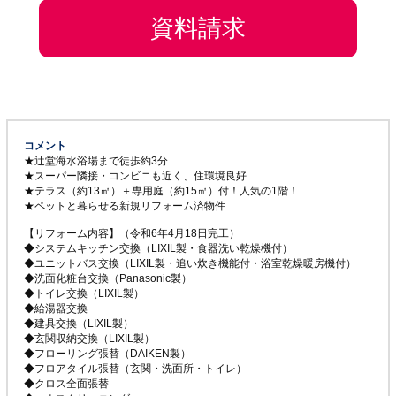
資料請求
コメント
★辻堂海水浴場まで徒歩約3分
★スーパー隣接・コンビニも近く、住環境良好
★テラス（約13㎡）＋専用庭（約15㎡）付！人気の1階！
★ペットと暮らせる新規リフォーム済物件
【リフォーム内容】（令和6年4月18日完工）
◆システムキッチン交換（LIXIL製・食器洗い乾燥機付）
◆ユニットバス交換（LIXIL製・追い炊き機能付・浴室乾燥暖房機付）
◆洗面化粧台交換（Panasonic製）
◆トイレ交換（LIXIL製）
◆給湯器交換
◆建具交換（LIXIL製）
◆玄関収納交換（LIXIL製）
◆フローリング張替（DAIKEN製）
◆フロアタイル張替（玄関・洗面所・トイレ）
◆クロス全面張替