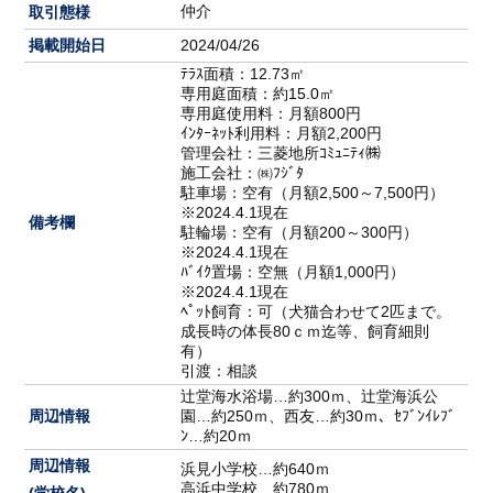
仲介
取引態様
掲載開始日
2024/04/26
ﾃﾗｽ面積：12.73㎡
専用庭面積：約15.0㎡
専用庭使用料：月額800円
ｲﾝﾀｰﾈｯﾄ利用料：月額2,200円
管理会社：三菱地所ｺﾐｭﾆﾃｨ㈱
施工会社：㈱ﾌｼﾞﾀ
駐車場：空有（月額2,500～7,500円）
※2024.4.1現在
備考欄
駐輪場：空有（月額200～300円）
※2024.4.1現在
ﾊﾞｲｸ置場：空無（月額1,000円）
※2024.4.1現在
ﾍﾟｯﾄ飼育：可（犬猫合わせて2匹まで。
成長時の体長80ｃｍ迄等、飼育細則
有）
引渡：相談
辻堂海水浴場…約300ｍ、辻堂海浜公
周辺情報
園…約250ｍ、西友…約30ｍ、ｾﾌﾞﾝｲﾚﾌﾞ
ﾝ…約20ｍ
周辺情報
浜見小学校…約640ｍ
高浜中学校…約780ｍ
(学校名)