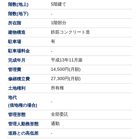
5階建て
階数(地上)
階数(地下)
-
1階部分
所在階
鉄筋コンクリート造
建物構造
有
駐車場
駐車場料金
-
平成13年11月築
完成年月
14,500円(月額)
管理費
27,300円(月額)
修繕積立費
所有権
土地権利
地代
-
(借地権の場合)
全部委託
管理形態
通勤
管理人勤務形態
道路との高低差
-