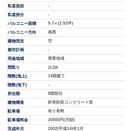
私道負担
-
私道持分
-
9.7㎡(2.93坪)
バルコニー面積
南西
バルコニー方向
空
建物現況
都市計画
-
商業地域
用途地域
間取り
2LDK
14階建て
階数(地上)
階数(地下)
-
8階部分
所在階
鉄骨鉄筋コンクリート造
建物構造
有り有料
駐車場
20000円(月額)
駐車場料金
2002(平成14)年1月
完成年月