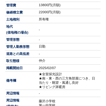
13800円(月額)
管理費
22000円(月額)
修繕積立費
所有権
土地権利
地代
-
(借地権の場合)
管理形態
-
日勤
管理人勤務形態
道路との高低差
-
仲介
取引態様
掲載開始日
2025/02/07
★全室採光設計
★南・東・西の三方角部屋につき、日
備考欄
当たり・眺望・風通し良好
★リビング床暖房
周辺情報
-
周辺情報
藤沢小学校
第一中学校