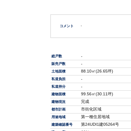
-
コメント
-
総戸数
-
販売戸数
88.10㎡(26.65坪)
土地面積
-
私道負担
-
私道持分
99.56㎡(30.11坪)
建物面積
完成
建物現況
市街化区域
都市計画
第一種住居地域
用途地域
第24UDI1建05264号
建築確認番号