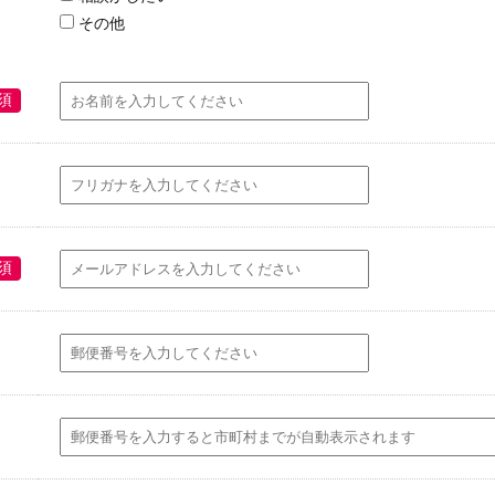
その他
須
須