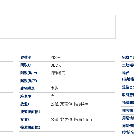
200%
容積率
完成予
3LDK
間取り
土地権
2階建て
階数(地上)
地代
(借地権
-
階数(地下)
道路と
木造
建物構造
取引態
有
駐車場
掲載開
公道 東南側 幅員4m
接道1
備考欄
-
接道接面幅1
周辺情
公道 北西側 幅員4.5m
接道2
周辺情
-
接道接面幅2
(学校名