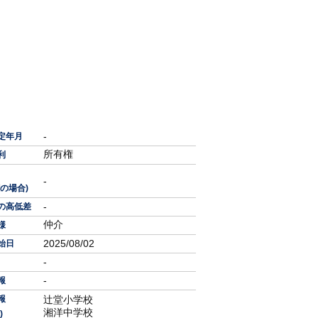
-
定年月
所有権
利
-
の場合)
-
の高低差
仲介
様
2025/08/02
始日
-
-
報
報
辻堂小学校
湘洋中学校
)