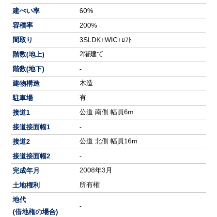
建ぺい率
60%
容積率
200%
間取り
3SLDK+WIC+ﾛﾌﾄ
2階建て
階数(地上)
階数(地下)
-
木造
建物構造
有
駐車場
公道 南側 幅員6m
接道1
接道接面幅1
-
公道 北側 幅員16m
接道2
接道接面幅2
-
2008年3月
完成年月
所有権
土地権利
地代
-
(借地権の場合)