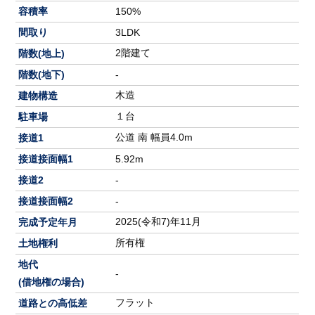
容積率
150%
間取り
3LDK
2階建て
階数(地上)
階数(地下)
-
木造
建物構造
１台
駐車場
公道 南 幅員4.0m
接道1
接道接面幅1
5.92m
接道2
-
接道接面幅2
-
2025(令和7)年11月
完成予定年月
所有権
土地権利
地代
-
(借地権の場合)
フラット
道路との高低差