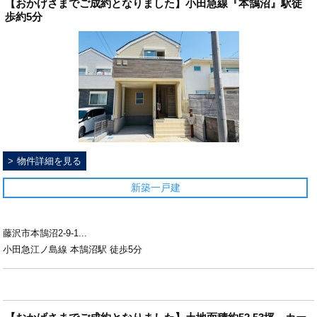
【おかげさまでご成約となりました】小田急線『本鵠沼』駅徒
歩約5分
物件詳細を見る
新築一戸建
藤沢市本鵠沼2-9-1...
小田急江ノ島線 本鵠沼駅 徒歩5分