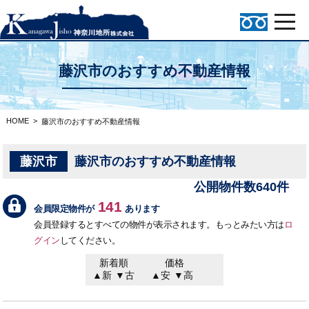
藤沢市のおすすめ不動産情報
HOME
>
藤沢市のおすすめ不動産情報
藤沢市
藤沢市のおすすめ不動産情報
公開物件数640件
141
会員限定物件が
あります
会員登録するとすべての物件が表示されます。もっとみたい方は
ロ
グイン
してください。
新着順
価格
▲新
▼古
▲安
▼高