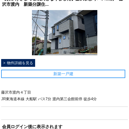
沢市渡内 新築分譲住...
物件詳細を見る
新築一戸建
藤沢市渡内４丁目
JR東海道本線 大船駅 バス7分 渡内第三会館前停 徒歩4分
会員ログイン後に表示されます