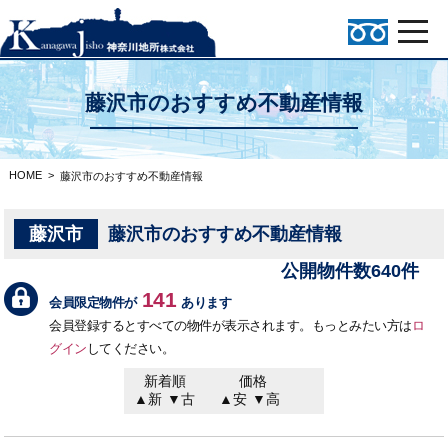
藤沢市のおすすめ不動産情報
HOME
>
藤沢市のおすすめ不動産情報
藤沢市
藤沢市のおすすめ不動産情報
公開物件数640件
141
会員限定物件が
あります
会員登録するとすべての物件が表示されます。もっとみたい方は
ロ
グイン
してください。
新着順
価格
▲新
▼古
▲安
▼高