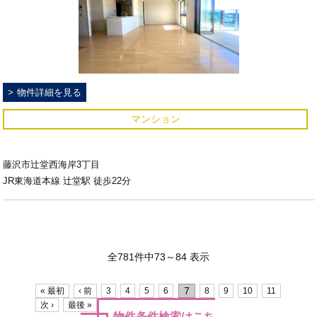
物件詳細を見る
マンション
藤沢市辻堂西海岸3丁目
JR東海道本線 辻堂駅 徒歩22分
全781件中73～84 表示
7
« 最初
‹ 前
3
4
5
6
8
9
10
11
次 ›
最後 »
物件条件検索はこち