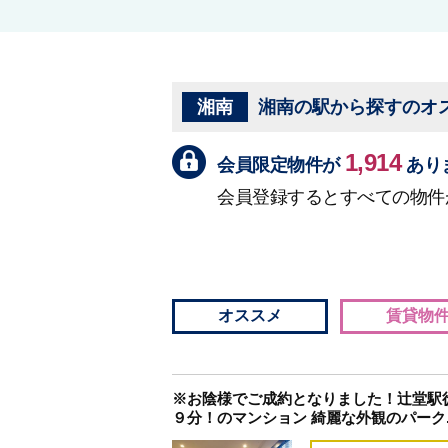
湘南
湘南の駅から探すのオ
1,914
会員限定物件が
あり
会員登録するとすべての物件
オススメ
賃貸物
※お陰様でご成約となりました！辻堂駅
９分！のマンション 綺麗な外観のパーク..