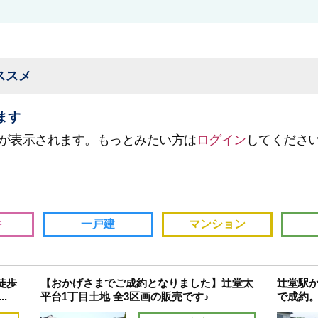
ススメ
ます
が表示されます。もっとみたい方は
ログイン
してくださ
件
一戸建
マンション
徒歩
【おかげさまでご成約となりました】辻堂太
辻堂駅か
.
平台1丁目土地 全3区画の販売です♪
で成約