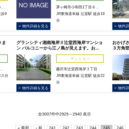
..
茅ヶ崎市小和田1丁目６...
徒歩9
JR東海道本線 辻堂駅 徒歩19
分
物件詳細を見る
物件
さま
グランシティ湘南海岸Ⅱ辻堂西海岸マンショ
おかげさ
ン バルコニーから江ノ島が見えます。お...
３方角部
マンション
..
藤沢市辻堂西海岸３丁目
バス分
JR東海道本線 辻堂駅 徒歩22
分
物件詳細を見る
物件
全3007件中2929～2940 表示
« 最初
‹ 前
241
242
243
244
245
246