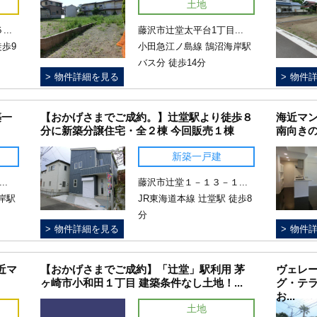
土地
..
藤沢市辻堂太平台1丁目...
徒歩9
小田急江ノ島線 鵠沼海岸駅
バス分 徒歩14分
物件詳細を見る
物件
築一
【おかげさまでご成約。】辻堂駅より徒歩８
海近マン
分に新築分譲住宅・全２棟 今回販売１棟
南向きの
新築一戸建
..
藤沢市辻堂１－１３－１...
岸駅
JR東海道本線 辻堂駅 徒歩8
分
物件詳細を見る
物件
近マ
【おかげさまでご成約】「辻堂」駅利用 茅
ヴェレー
ヶ崎市小和田１丁目 建築条件なし土地！...
グ・テ
お...
土地