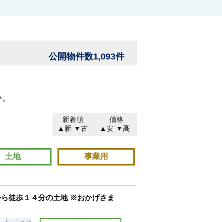
公開物件数1,093件
い。
新着順
価格
▲新
▼古
▲安
▼高
土地
事業用
ら徒歩１４分の土地 ※おかげさま
。