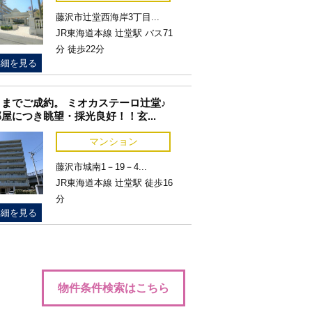
藤沢市辻堂西海岸3丁目...
JR東海道本線 辻堂駅 バス71
分 徒歩22分
詳細を見る
までご成約。 ミオカステーロ辻堂♪
屋につき眺望・採光良好！！玄...
マンション
藤沢市城南1－19－4...
JR東海道本線 辻堂駅 徒歩16
分
詳細を見る
物件条件検索はこちら