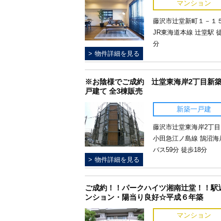
マンション
藤沢市辻堂新町１－１５.
JR東海道本線 辻堂駅 
分
物件詳細を見る
※お陰様でご成約 辻堂東海岸2丁目新
戸建て 全3棟販売
新築一戸建
藤沢市辻堂東海岸2丁目.
小田急江ノ島線 鵠沼海
バス59分 徒歩18分
物件詳細を見る
ご成約！！パークハイツ湘南辻堂！！駅
ンション・陽当り良好☆平成６年築
マンション