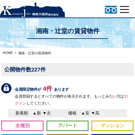
湘南・辻堂の賃貸物件
HOME
>
湘南・辻堂の賃貸物件
公開物件数227件
4件
会員限定物件が
あります
会員登録するとすべての物件が表示されます。もっとみたい方は
ロ
グイン
してください。
新着順
▲新
▼古
価格
▲安
▼高
全種別
アパート
マンション