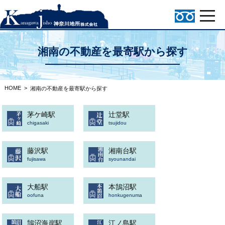
湘南の不動産を最寄駅から探す
HOME
>
湘南の不動産を最寄駅から探す
茅ケ崎駅
辻堂駅
chigasaki
tsujidou
藤沢駅
湘南台駅
fujisawa
syounandai
大船駅
本鵠沼駅
oofuna
honkugenuma
鵠沼海岸駅
江ノ島駅