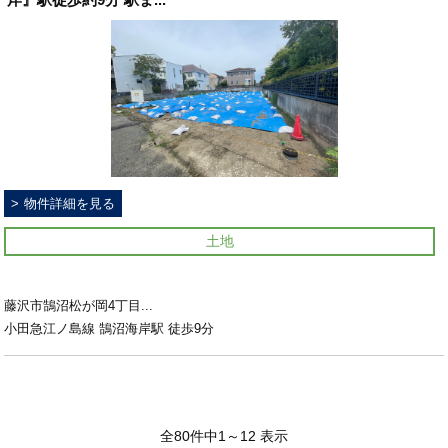
物件詳細を見る
土地
藤沢市鵠沼松が岡4丁目...
小田急江ノ島線 鵠沼海岸駅 徒歩9分
全80件中1～12 表示