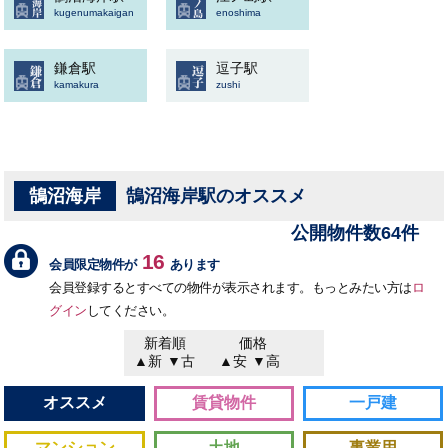
kugenumakaigan
enoshima
鎌倉駅
逗子駅
kamakura
zushi
鵠沼海岸
鵠沼海岸駅のオススメ
公開物件数64件
16
会員限定物件が
あります
会員登録するとすべての物件が表示されます。もっとみたい方は
ロ
グイン
してください。
新着順
価格
▲新
▼古
▲安
▼高
オススメ
賃貸物件
一戸建
マンション
土地
事業用