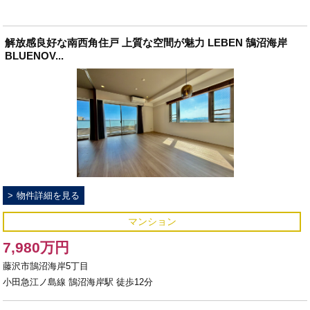
解放感良好な南西角住戸 上質な空間が魅力 LEBEN 鵠沼海岸
BLUENOV...
物件詳細を見る
マンション
7,980万円
藤沢市鵠沼海岸5丁目
小田急江ノ島線 鵠沼海岸駅 徒歩12分