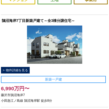
鵠沼海岸7丁目新築戸建て～全3棟分譲住宅～
物件詳細を見る
新築一戸建
6,990万円〜
藤沢市鵠沼海岸7
小田急江ノ島線 鵠沼海岸駅 徒歩8分