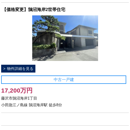
【価格変更】鵠沼海岸2世帯住宅
物件詳細を見る
中古一戸建
17,200万円
藤沢市鵠沼海岸1丁目
小田急江ノ島線 鵠沼海岸駅 徒歩8分