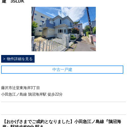
建 3SLDK
物件詳細を見る
中古一戸建
藤沢市辻堂東海岸3丁目
小田急江ノ島線 鵠沼海岸駅 徒歩22分
【おかげさまでご成約となりました】小田急江ノ島線『鵠沼海
岸』駅徒歩約9分 駅ま...