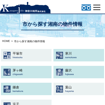
市から探す湘南の物件情報
HOME
>
市から探す湘南の物件情報
平塚市
寒川
hiratsuka
samukawa
茅ヶ崎
藤沢
chigasaki
fujisawa
鎌倉
葉山
kamakura
hayama
逗子