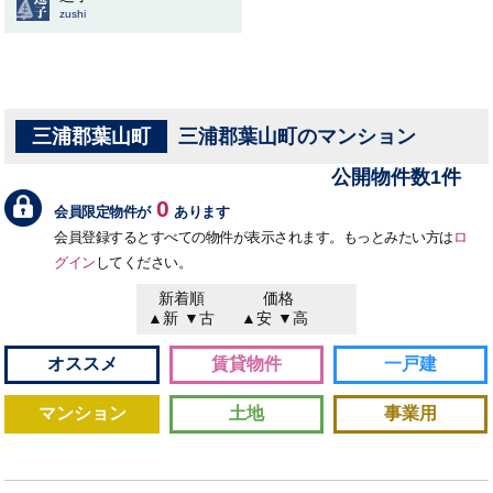
zushi
三浦郡葉山町
三浦郡葉山町のマンション
公開物件数1件
0
会員限定物件が
あります
会員登録するとすべての物件が表示されます。もっとみたい方は
ロ
グイン
してください。
新着順
価格
▲新
▼古
▲安
▼高
オススメ
賃貸物件
一戸建
マンション
土地
事業用