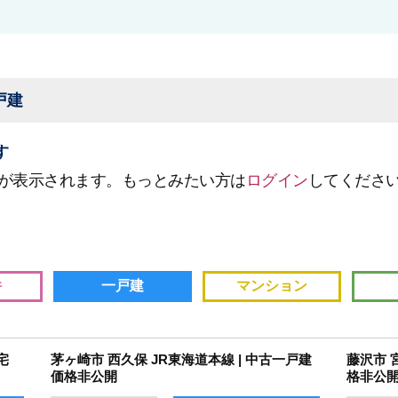
戸建
す
が表示されます。もっとみたい方は
ログイン
してくださ
件
一戸建
マンション
宅
茅ヶ崎市 西久保 JR東海道本線 | 中古一戸建
藤沢市 
価格非公開
格非公