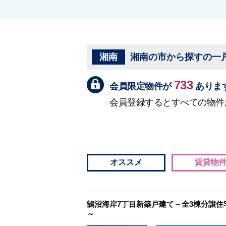
湘南
湘南の市から探すの一
733
会員限定物件が
ありま
会員登録するとすべての物件
オススメ
賃貸物
鵠沼海岸7丁目新築戸建て～全3棟分譲住
～