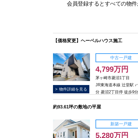
会員登録するとすべての物件
【価格変更】ヘーベルハウス施工
中古一戸建
4,799万円
茅ヶ崎市菱沼1丁目
JR東海道本線 辻堂駅 
物件詳細を見る
分 菱沼2丁目停 徒歩9
約93.61坪の敷地の平屋
新築一戸建
5,280万円