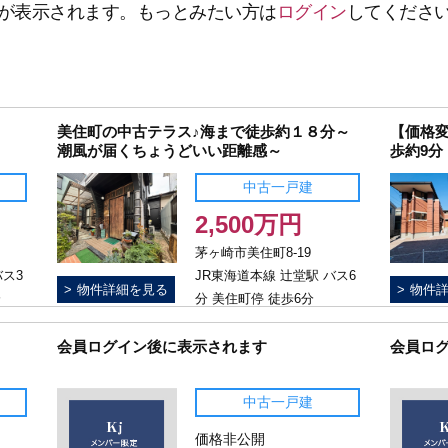
が表示されます。もっとみたい方は
ログイン
してくださ
美住町の中古テラス♪海まで徒歩約１８分～
【価格
潮風が届くちょうどいい距離感～
歩約9分
中古一戸建
2,500万円
茅ヶ崎市美住町8-19
バス3
JR東海道本線 辻堂駅 バス6
物件詳細を見る
物件
分
分 美住町停 徒歩6分
会員ログイン後に表示されます
会員ロ
中古一戸建
価格非公開