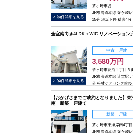
茅ヶ崎市堤
JR東海道本線 茅ケ崎駅
物件詳細を見る
15分 堤坂下停 徒歩4分
全室南向き4LDK＋WIC リノベーション
中古一戸建
3,580万円
茅ヶ崎市菱沼１丁目５番.
JR東海道本線 辻堂駅 
物件詳細を見る
分 松林ケアセンタ前停
1分
【おかげさまでご成約となりました】東
南 新築一戸建て
新築一戸建
茅ヶ崎市東海岸南4丁目.
JR東海道本線 茅ケ崎駅