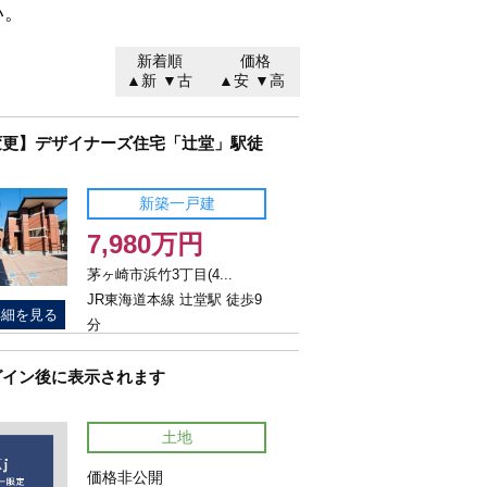
い。
新着順
価格
▲新
▼古
▲安
▼高
変更】デザイナーズ住宅「辻堂」駅徒
新築一戸建
7,980万円
茅ヶ崎市浜竹3丁目(4...
JR東海道本線 辻堂駅 徒歩9
詳細を見る
分
グイン後に表示されます
土地
価格非公開