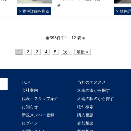
分
物件詳細を見る
物件
全398件中1～12 表示
1
2
3
4
5
次 ›
最後 »
TOP
当社のオススメ
会社案内
湘南の市から探す
代表・スタッフ紹介
湘南の駅名から探す
お知らせ
物件検索
新規メンバー登録
購入相談
ログイン
売却相談