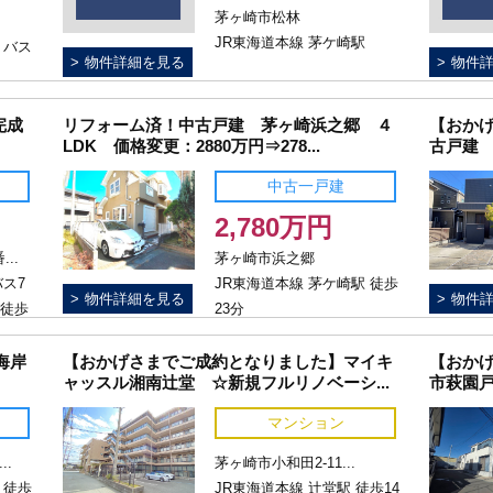
茅ヶ崎市松林
JR東海道本線 茅ケ崎駅
 バス
物件詳細を見る
物件
完成
リフォーム済！中古戸建 茅ヶ崎浜之郷 ４
【おか
LDK 価格変更：2880万円⇒278...
古戸建
中古一戸建
2,780万円
..
茅ヶ崎市浜之郷
バス7
JR東海道本線 茅ケ崎駅 徒歩
物件詳細を見る
物件
 徒歩
23分
海岸
【おかげさまでご成約となりました】マイキ
【おか
ャッスル湘南辻堂 ☆新規フルリノベーシ...
市萩園
マンション
..
茅ヶ崎市小和田2-11...
 徒歩
JR東海道本線 辻堂駅 徒歩14