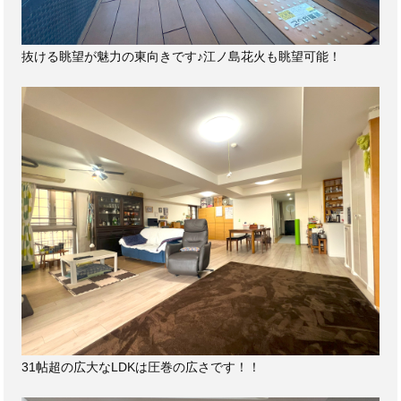
抜ける眺望が魅力の東向きです♪江ノ島花火も眺望可能！
31帖超の広大なLDKは圧巻の広さです！！